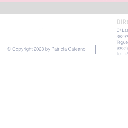
DIR
C/ La
38292
Tegue
asoci
© Copyright 2023 by Patricia Galeano
Tel: 