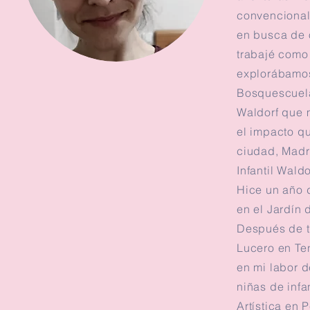
convencional
en busca de 
trabajé como 
explorábamos
Bosquescuela
Waldorf que 
el impacto q
ciudad, Madri
Infantil Waldo
Hice un año d
en el Jardín 
Después de tr
Lucero en Ten
en mi labor d
niñas de infa
Artística en 