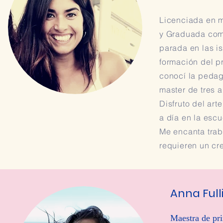
Licenciada en m
y Graduada com
parada en las i
formación del p
conocí la pedag
master de tres 
Disfruto del art
a día en la esc
Me encanta trab
requieren un cr
Anna Full
Maestra de pr