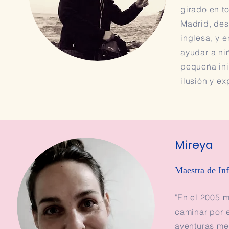
girado en t
Madrid, des
inglesa, y 
ayudar a ni
pequeña ini
ilusión y ex
Mireya
Maestra de Inf
"En el 2005 
caminar por 
aventuras me