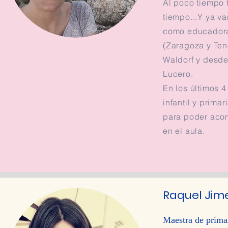
Al poco tiempo 
tiempo...Y ya v
tiempo...Y ya v
como educadora 
como educadora 
(Zaragoza y Ten
(Zaragoza y Ten
Waldorf y desde
Waldorf y desde
Lucero.
Lucero.
En los últimos 
En los últimos 
infantil y prim
infantil y prim
para poder acom
para poder acom
en el aula.
en el aula.
Raquel Jim
Maestra de prima